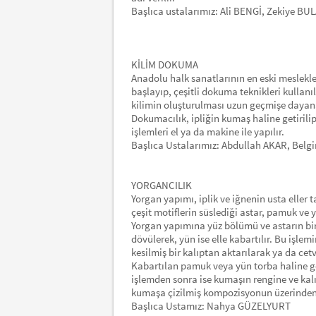
Başlıca ustalarımız: Ali BENGİ, Zekiye B
KİLİM DOKUMA
Anadolu halk sanatlarının en eski meslekle
başlayıp, çeşitli dokuma teknikleri kullan
kilimin oluşturulması uzun geçmişe dayanan
Dokumacılık, ipliğin kumaş haline getirilip
işlemleri el ya da makine ile yapılır.
Başlıca Ustalarımız: Abdullah AKAR, Bel
YORGANCILIK
Yorgan yapımı, iplik ve iğnenin usta eller 
çeşit motiflerin süslediği astar, pamuk ve
Yorgan yapımına yüz bölümü ve astarın bir
dövülerek, yün ise elle kabartılır. Bu işle
kesilmiş bir kalıptan aktarılarak ya da cetv
Kabartılan pamuk veya yün torba haline ge
işlemden sonra ise kumaşın rengine ve kalı
kumaşa çizilmiş kompozisyonun üzerinden geç
Başlıca Ustamız: Nahya GÜZELYURT