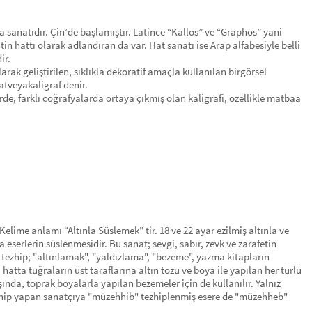
anatıdır. Çin’de başlamıştır. Latince “Kallos” ve “Graphos” yani
in hattı olarak adlandıran da var. Hat sanatı ise Arap alfabesiyle belli
ir.
ak geliştirilen, sıklıkla dekoratif amaçla kullanılan birgörsel
tveyakaligraf denir.
e, farklı coğrafyalarda ortaya çıkmış olan kaligrafi, özellikle matbaa
Kelime anlamı “Altınla Süslemek” tir. 18 ve 22 ayar ezilmiş altınla ve
 eserlerin süslenmesidir. Bu sanat; sevgi, sabır, zevk ve zarafetin
tezhip; "altınlamak", "yaldızlama", "bezeme", yazma kitapların
hatta tuğraların üst taraflarına altın tozu ve boya ile yapılan her türlü
ında, toprak boyalarla yapılan bezemeler için de kullanılır. Yalnız
Tezhip yapan sanatçıya "müzehhib" tezhiplenmiş esere de "müzehheb"