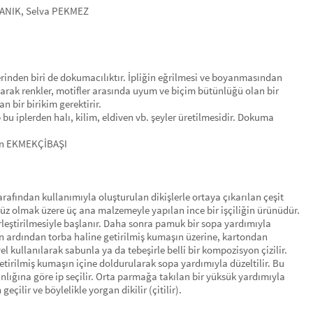
ULANIK, Selva PEKMEZ
rinden biri de dokumacılıktır. İpliğin eğrilmesi ve boyanmasından
ılarak renkler, motifler arasında uyum ve biçim bütünlüğü olan bir
 bir birikim gerektirir.
 bu iplerden halı, kilim, eldiven vb. şeyler üretilmesidir. Dokuma
gin EKMEKÇİBAŞI
tarafından kullanımıyla oluşturulan dikişlerle ortaya çıkarılan çeşit
 yüz olmak üzere üç ana malzemeyle yapılan ince bir işçiliğin ürünüdür.
leştirilmesiyle başlanır. Daha sonra pamuk bir sopa yardımıyla
min ardından torba haline getirilmiş kumaşın üzerine, kartondan
el kullanılarak sabunla ya da tebeşirle belli bir kompozisyon çizilir.
tirilmiş kumaşın içine doldurularak sopa yardımıyla düzeltilir. Bu
nlığına göre ip seçilir. Orta parmağa takılan bir yüksük yardımıyla
ilir ve böylelikle yorgan dikilir (çitilir).