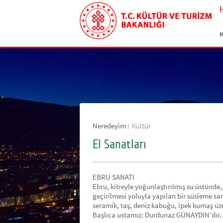
Neredeyim :
Kültür
El Sanatları
EBRU SANATI
Ebru, kitreyle yoğunlaştırılmış su üstünde,
geçirilmesi yoluyla yapılan bir süsleme san
seramik, taş, deniz kabuğu, ipek kumaş ü
Başlıca ustamız: Durdunaz GÜNAYDIN’dır.