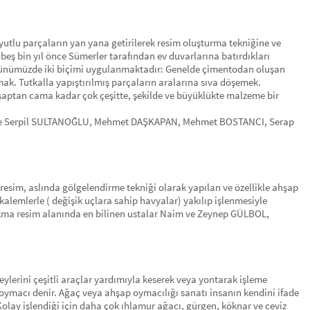
oyutlu parçaların yan yana getirilerek resim oluşturma tekniğine ve
 beş bin yıl önce Sümerler tarafından ev duvarlarına batırdıkları
günümüzde iki biçimi uygulanmaktadır: Genelde çimentodan oluşan
ak. Tutkalla yapıştırılmış parçaların aralarına sıva döşemek.
şaptan cama kadar çok çeşitte, şekilde ve büyüklükte malzeme bir
 ise Serpil SULTANOĞLU, Mehmet DAŞKAPAN, Mehmet BOSTANCI, Serap
esim, aslında gölgelendirme tekniği olarak yapılan ve özellikle ahşap
kalemlerle ( değişik uçlara sahip havyalar) yakılıp işlenmesiyle
 yakma resim alanında en bilinen ustalar Naim ve Zeynep GÜLBOL,
lerini çeşitli araçlar yardımıyla keserek veya yontarak işleme
e oymacı denir. Ağaç veya ahşap oymacılığı sanatı insanın kendini ifade
Kolay işlendiği için daha çok ıhlamur ağacı, gürgen, köknar ve ceviz