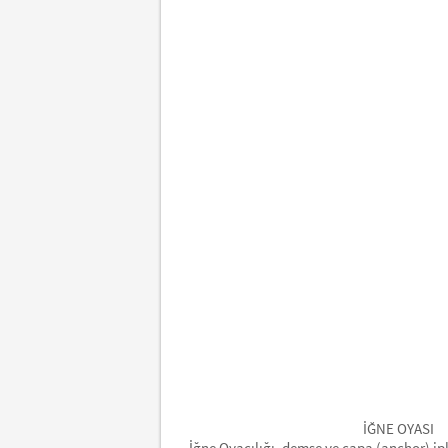
İĞNE OYASI
İğne Oyacılığı, demse ve çapa (anchor) ipl