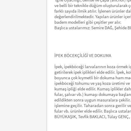
ve belli bir teknikle düğüm oluşturularak çeş
farklı sayıda ilmik atılır. İşlenen ürünler
değerlendirilmektedir. Yapılan ürünler içeri
badem modelleri gibi çeşitler yer alır.
Başlıca ustalarımız: Semire DAĞ, Şehi
İPEK BÖCEKÇİLİĞİ VE DOKUMA
İpek, ipekböceği larvalarının koza örmek içi
getirilerek ipek iplikleri elde edilir. İpek
boyunca çok kıymetli bir dokuma ham madde
ipekböceği tohumu ve yaş koza üretimi ve 
kumaş ipliği elde edilir. Kumaş iplikler da
fular, şalvar vb.) kumaşı dokumaya başlan
edildikten sonra uygun masuralara çekilir.
işlemine geçilir. Taharadan sonra gerilir
fular vb. ürünler elde edilir. Başlıca ust
BÜYÜKAŞIK, Tevfik BAKLACI, Tülay GENÇ