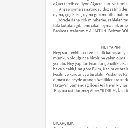
ağacı tercih ediliyor. Ağacın kuru ve fırı
Ahşap oyma sanatında; düz satıhlı derin
oyma, çiçek- kuş oyma gibi motifler bulu
Yörede daha çok mimberler, rahleler, tav
takı kutuları gibi öne çıkan oymacılık örne
Başlıca ustalarımız: Ali ALTUN, Behzat BÖK
NEY YAPIMI
Ney; sarı renkli, sert ve sık lifli kamışta
mümkün olduğunca birbirine yakın olmalıdı
yer alır. Ney yapılan kısımlar genellikle 
hava sıcaklığına göre Ekim, Kasım ve Aral
kesilir ve kurutmaya bırakılır. Püskül ve ka
olması da neyde aranan özellikler arasındad
Hatay’ın Samandağ ilçesi Asi Nehri kıyıları
Başlıca ustalarımız; Alper YILDIRIM, İzz
BIÇAKÇILIK