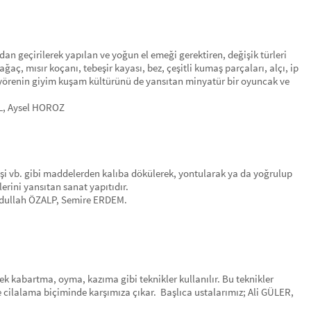
dan geçirilerek yapılan ve yoğun el emeği gerektiren, değişik türleri
ğaç, mısır koçanı, tebeşir kayası, bez, çeşitli kumaş parçaları, alçı, ip
ı yörenin giyim kuşam kültürünü de yansıtan minyatür bir oyuncak ve
L, Aysel HOROZ
ildişi vb. gibi maddelerden kalıba dökülerek, yontularak ya da yoğrulup
lerini yansıtan sanat yapıtıdır.
bdullah ÖZALP, Semire ERDEM.
ek kabartma, oyma, kazıma gibi teknikler kullanılır. Bu teknikler
ve cilalama biçiminde karşımıza çıkar. Başlıca ustalarımız; Ali GÜLER,