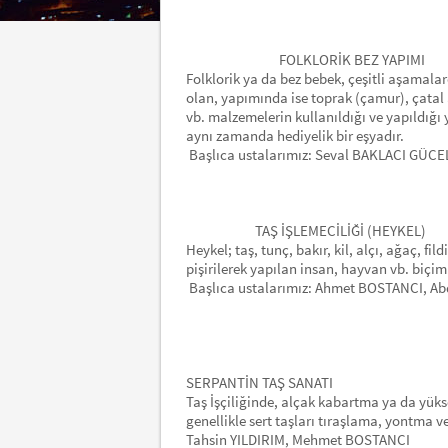
FOLKLORİK BEZ YAPIMI
Folklorik ya da bez bebek, çeşitli aşamalar
olan, yapımında ise toprak (çamur), çatal a
vb. malzemelerin kullanıldığı ve yapıldığ
aynı zamanda hediyelik bir eşyadır.
Başlıca ustalarımız: Seval BAKLACI GÜCE
TAŞ İŞLEMECİLİĞİ (HEYKEL)
Heykel; taş, tunç, bakır, kil, alçı, ağaç, f
pişirilerek yapılan insan, hayvan vb. biçim
Başlıca ustalarımız: Ahmet BOSTANCI, A
SERPANTİN TAŞ SANATI
Taş İşçiliğinde, alçak kabartma ya da yüks
genellikle sert taşları tıraşlama, yontma 
Tahsin YILDIRIM, Mehmet BOSTANCI