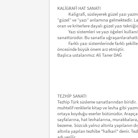
KALİGRAFİ HAT SANATI
Kaligrafi, süsleyerek güzel yazı yazma s
“güzel” ve “yazı” anlamına gelmektedir. Lat
oran ve kriterlere dayalı güzel yazı tekniğid
Yazı sistemleri ve yazı öğeleri kullanılar
sanattürüdür. Bu sanatla uğraşanlarahatta
Farklı yazı sistemlerinde farklı şekillerd
öncesinde büyük önem arz etmiştir.
Başlıca ustalarımız: Ali Taner DAĞ
TEZHİP SANATI
Tezhip Türk süsleme sanatlarından biridir. 
muhtelif renklerle kitap ve levha gibi yazma
ortaya koyduğu eserler bütünüdür. Arapça 
sayfalarına, hat levhalarına, murakkalara, 
bezeme. Sözcük yalnız altınla yapılanın dış
altınla yapılan tezhibe "halkari" denir. 
adı verilir.