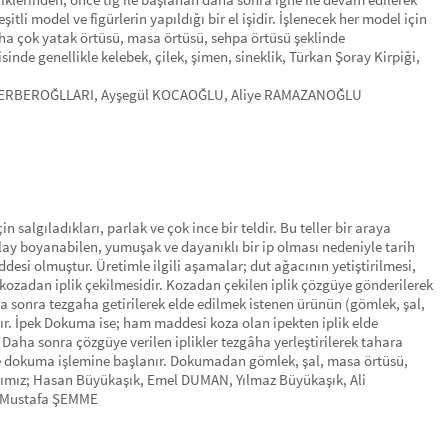
itli model ve figürlerin yapıldığı bir el işidir. İşlenecek her model için
 daha çok yatak örtüsü, masa örtüsü, sehpa örtüsü şeklinde
sinde genellikle kelebek, çilek, şimen, sineklik, Türkan Şoray Kirpiği,
de BERBEROĞLLARI, Ayşegül KOCAOĞLU, Aliye RAMAZANOĞLU
n salgıladıkları, parlak ve çok ince bir teldir. Bu teller bir araya
, kolay boyanabilen, yumuşak ve dayanıklı bir ip olması nedeniyle tarih
si olmuştur. Üretimle ilgili aşamalar; dut ağacının yetiştirilmesi,
kozadan iplik çekilmesidir. Kozadan çekilen iplik çözgüye gönderilerek
ha sonra tezgaha getirilerek elde edilmek istenen ürünün (gömlek, şal,
ır. İpek Dokuma ise; ham maddesi koza olan ipekten iplik elde
 Daha sonra çözgüye verilen iplikler tezgâha yerleştirilerek tahara
 ve dokuma işlemine başlanır. Dokumadan gömlek, şal, masa örtüsü,
alarımız; Hasan Büyükaşık, Emel DUMAN, Yılmaz Büyükaşık, Ali
, Mustafa ŞEMME