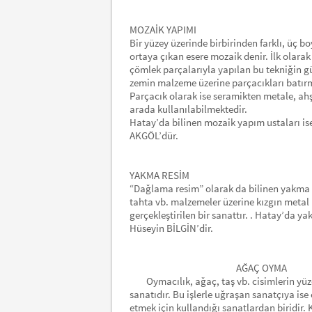
MOZAİK YAPIMI
Bir yüzey üzerinde birbirinden farklı, üç b
ortaya çıkan esere mozaik denir. İlk olarak
çömlek parçalarıyla yapılan bu tekniğin 
zemin malzeme üzerine parçacıkları batırm
Parçacık olarak ise seramikten metale, ah
arada kullanılabilmektedir.
Hatay’da bilinen mozaik yapım ustaları
AKGÖL’dür.
YAKMA RESİM
“Dağlama resim” olarak da bilinen yakma r
tahta vb. malzemeler üzerine kızgın metal 
gerçekleştirilen bir sanattır. . Hatay’da
Hüseyin BİLGİN’dir.
AĞAÇ OYMA
Oymacılık, ağaç, taş vb. cisimlerin yüzey
sanatıdır. Bu işlerle uğraşan sanatçıya is
etmek için kullandığı sanatlardan biridir. 