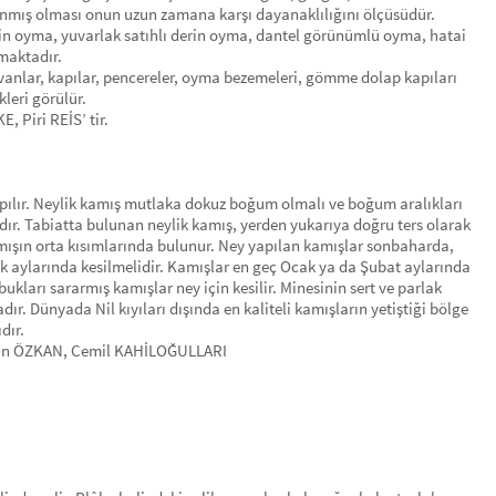
nlanmış olması onun uzun zamana karşı dayanaklılığını ölçüsüdür.
 oyma, yuvarlak satıhlı derin oyma, dantel görünümlü oyma, hatai
nmaktadır.
anlar, kapılar, pencereler, oyma bezemeleri, gömme dolap kapıları
kleri görülür.
E, Piri REİS’ tir.
n yapılır. Neylik kamış mutlaka dokuz boğum olmalı ve boğum aralıkları
r. Tabiatta bulunan neylik kamış, yerden yukarıya doğru ters olarak
kamışın orta kısımlarında bulunur. Ney yapılan kamışlar sonbaharda,
ık aylarında kesilmelidir. Kamışlar en geç Ocak ya da Şubat aylarında
bukları sararmış kamışlar ney için kesilir. Minesinin sert ve parlak
ır. Dünyada Nil kıyıları dışında en kaliteli kamışların yetiştiği bölge
dır.
ettin ÖZKAN, Cemil KAHİLOĞULLARI