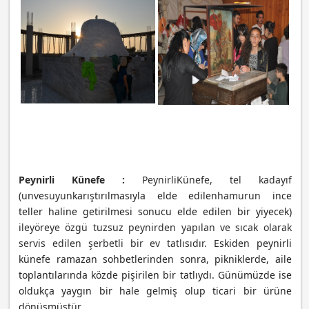
Peynirli Künefe :
Peynirli
Künefe, tel kadayıf
(
un
ve
suyun
karıştırılmasıyla elde edilen
hamurun
ince
teller haline getirilmesi sonucu elde edilen bir yiyecek)
ile
yöreye özgü tuzsuz peynirden yapılan ve sıcak olarak
servis edilen şerbetli bir ev tatlısıdır.
Eskiden peynirli
künefe ramazan sohbetlerinden sonra, pikniklerde, aile
toplantılarında közde pişirilen bir tatlıydı. Günümüzde ise
oldukça yaygın bir hale gelmiş olup ticari bir ürüne
dönüşmüştür.