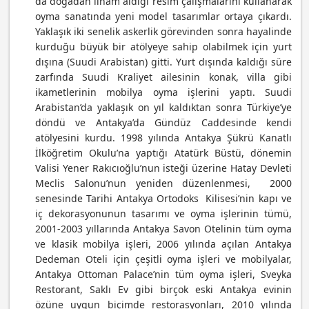
da doğadan ilham aldığı resim çalışmalarını kullanarak
oyma sanatında yeni model tasarımlar ortaya çıkardı.
Yaklaşık iki senelik askerlik görevinden sonra hayalinde
kurduğu büyük bir atölyeye sahip olabilmek için yurt
dışına (Suudi Arabistan) gitti. Yurt dışında kaldığı süre
zarfında Suudi Kraliyet ailesinin konak, villa gibi
ikametlerinin mobilya oyma işlerini yaptı. Suudi
Arabistan’da yaklaşık on yıl kaldıktan sonra Türkiye’ye
döndü ve Antakya’da Gündüz Caddesinde kendi
atölyesini kurdu. 1998 yılında Antakya Şükrü Kanatlı
İlköğretim Okulu’na yaptığı Atatürk Büstü, dönemin
Valisi Yener Rakıcıoğlu’nun isteği üzerine Hatay Devleti
Meclis Salonu’nun yeniden düzenlenmesi, 2000
senesinde Tarihi Antakya Ortodoks Kilisesi’nin kapı ve
iç dekorasyonunun tasarımı ve oyma işlerinin tümü,
2001-2003 yıllarında Antakya Savon Otelinin tüm oyma
ve klasik mobilya işleri, 2006 yılında açılan Antakya
Dedeman Oteli için çeşitli oyma işleri ve mobilyalar,
Antakya Ottoman Palace’nin tüm oyma işleri, Sveyka
Restorant, Saklı Ev gibi birçok eski Antakya evinin
özüne uygun biçimde restorasyonları, 2010 yılında