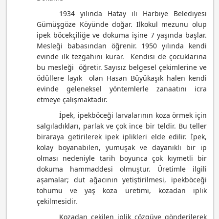
1934 yılında Hatay ili Harbiye Belediyesi
Gümüşgöze Köyünde doğar. Ilkokul mezunu olup
ipek böcekçiliğe ve dokuma işine 7 yaşında başlar.
Mesleği babasından öğrenir. 1950 yılında kendi
evinde ilk tezgahını kurar. Kendisi de çocuklarına
bu mesleği öğretir. Sayısız belgesel çekimlerine ve
ödüllere layık olan Hasan Büyükaşık halen kendi
evinde geleneksel yöntemlerle zanaatını icra
etmeye çalışmaktadır.
İpek, ipekböceği larvalarının koza örmek için
salgıladıkları, parlak ve çok ince bir teldir. Bu teller
bir
araya getirilerek ipek iplikleri elde edilir.
İpek,
kolay boyanabilen, yumuşak ve dayanıklı bir ip
olması nedeniyle tarih boyunca çok kıymetli bir
dokuma hammaddesi olmuştur. Üretimle ilgili
aşamalar; dut ağacının yetiştirilmesi, ipekböceği
tohumu ve yaş koza üretimi, kozadan iplik
çekilmesidir.
Kozadan çekilen iplik çözgüye gönderilerek