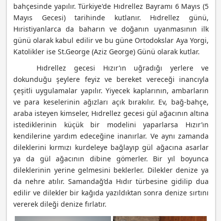
bahçesinde yapılır. Türkiye'de Hıdrellez Bayramı 6 Mayıs (5
Mayıs Gecesi) tarihinde kutlanır. Hıdrellez günü,
Hıristiyanlarca da baharın ve doğanın uyanmasının ilk
günü olarak kabul edilir ve bu güne Ortodokslar Aya Yorgi,
Katolikler ise St.George (Aziz George) Günü olarak kutlar.
Hıdrellez gecesi Hızır’ın uğradığı yerlere ve
dokunduğu şeylere feyiz ve bereket vereceği inancıyla
çeşitli uygulamalar yapılır. Yiyecek kaplarının, ambarların
ve para keselerinin ağızları açık bırakılır. Ev, bağ-bahçe,
araba isteyen kimseler, Hıdrellez gecesi gül ağacının altına
istediklerinin küçük bir modelini yaparlarsa Hızır’ın
kendilerine yardım edeceğine inanırlar. Ve aynı zamanda
dileklerini kırmızı kurdeleye bağlayıp gül ağacına asarlar
ya da gül ağacının dibine gömerler. Bir yıl boyunca
dileklerinin yerine gelmesini beklerler. Dilekler denize ya
da nehre atılır. Samandağ’da Hıdır türbesine gidilip dua
edilir ve dilekler bir kağıda yazıldıktan sonra denize sırtını
vererek dileği denize fırlatır.