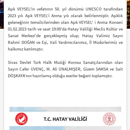
Aşık VEYSEL'in vefatının 50. yıl dönümü UNESCO tarafından
2023 yılı Aşık VEYSEL'i Anma yılı olarak belirlenmiştir. Aşıklık
geleneğinin temsilcilerinden olan Aşık VEYSEL' i Anma Konseri
01.02.2023 tarih ve saat 19:00'da Hatay Valiliği Meclis Kültür ve
Sanat Merkezi'de gerçekleşmiş olup; Hatay Valimiz Sayın
Rahmi DOĞAN ve Eşi, Vali Yardımcılarımız, İl Müdürlerimiz ve
halkımız katılmıştır.
Sivas Devlet Türk Halk Müziği Korosu Sanatçılarından olan
Sayın Cafer ÜVENÇ, M. Ali ÜNALMIŞER, Gizem SAMSA ve Sait
DÖŞKAYA'nın hazırlamış olduğu eserler beğeni toplamıştır.